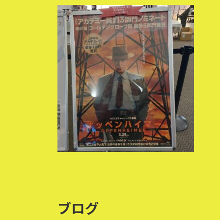
更
新
日
時
:
ブログ