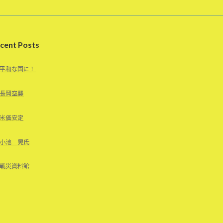
cent Posts
平和な国に！
長岡空襲
米価安定
小池 晃氏
戦災資料館