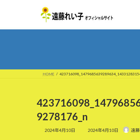
コ
ナ
ン
ビ
テ
ゲ
ン
ー
ツ
シ
へ
ョ
ス
ン
キ
に
ッ
移
プ
動
HOME
423716098_1479685639289634_1433128315
423716098_1479685
9278176_n
最
2024年4月10日
2024年4月10日
遠藤
終