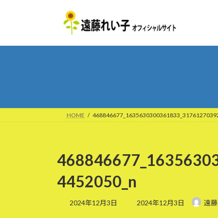
コ
ナ
ン
ビ
テ
ゲ
ン
ー
ツ
シ
へ
ョ
ス
ン
キ
に
ッ
移
プ
動
HOME
468846677_1635630300361833_3176127039
468846677_1635630
4452050_n
最
2024年12月3日
2024年12月3日
遠藤
終