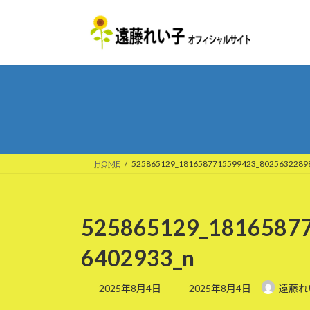
コ
ナ
ン
ビ
テ
ゲ
ン
ー
ツ
シ
へ
ョ
ス
ン
キ
に
ッ
移
プ
動
HOME
525865129_1816587715599423_8025632289
525865129_1816587
6402933_n
最
2025年8月4日
2025年8月4日
遠藤れ
終